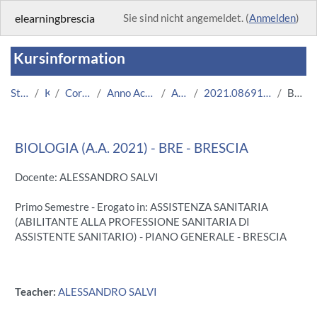
Zum Hauptinhalt
elearningbrescia
Sie sind nicht angemeldet. (
Anmelden
)
Kursinformation
Startseite
Kurse
Corsi Istituzionali
Anno Accademico 2021/2022
Area Medica
2021.08691.2011.2.U11824.BRE_6630
Beschreibung
BIOLOGIA (A.A. 2021) - BRE - BRESCIA
Docente: ALESSANDRO SALVI
Primo Semestre - Erogato in: ASSISTENZA SANITARIA
(ABILITANTE ALLA PROFESSIONE SANITARIA DI
ASSISTENTE SANITARIO) - PIANO GENERALE - BRESCIA
Teacher:
ALESSANDRO SALVI