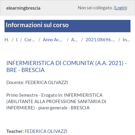
Vai al contenuto principale
elearningbrescia
Non sei collegato. (
Login
)
Informazioni sul corso
Home
Corsi
Corsi Istituzionali
Anno Accademico 2021/2022
Area Medica
2021.08696.2011.3.U11168.BRE_6508
Introduzione
INFERMIERISTICA DI COMUNITA' (A.A. 2021) -
BRE - BRESCIA
Docente: FEDERICA OLIVAZZI
Primo Semestre - Erogato in: INFERMIERISTICA
(ABILITANTE ALLA PROFESSIONE SANITARIA DI
INFERMIERE) - piano generale - BRESCIA
Teacher:
FEDERICA OLIVAZZI