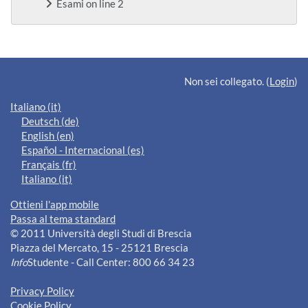
Esami on line 2
Blocchi supplementari
Non sei collegato. (
Login
)
Italiano ‎(it)‎
Deutsch ‎(de)‎
English ‎(en)‎
Español - Internacional ‎(es)‎
Français ‎(fr)‎
Italiano ‎(it)‎
Ottieni l'app mobile
Passa al tema standard
© 2011 Università degli Studi di Brescia
Piazza del Mercato, 15 - 25121 Brescia
Info
Studente - Call Center: 800 66 34 23
Privacy Policy
Cookie Policy