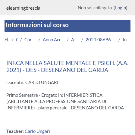
Vai al contenuto principale
elearningbrescia
Non sei collegato. (
Login
)
Informazioni sul corso
Home
Corsi
Corsi Istituzionali
Anno Accademico 2021/2022
Area Medica
2021.08696.2011.3.U11167.DES_6500
Introduzione
INF.CA NELLA SALUTE MENTALE E PSICH. (A.A.
2021) - DES - DESENZANO DEL GARDA
Docente: CARLO UNGARI
Primo Semestre - Erogato in: INFERMIERISTICA
(ABILITANTE ALLA PROFESSIONE SANITARIA DI
INFERMIERE) - piano generale - DESENZANO DEL GARDA
Teacher:
Carlo Ungari