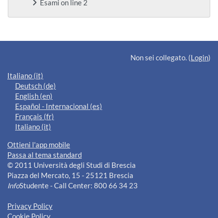
Esami on line 2
Blocchi supplementari
Non sei collegato. (
Login
)
Italiano ‎(it)‎
Deutsch ‎(de)‎
English ‎(en)‎
Español - Internacional ‎(es)‎
Français ‎(fr)‎
Italiano ‎(it)‎
Ottieni l'app mobile
Passa al tema standard
© 2011 Università degli Studi di Brescia
Piazza del Mercato, 15 - 25121 Brescia
Info
Studente - Call Center: 800 66 34 23
Privacy Policy
Cookie Policy