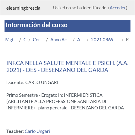
Salta al contenido principal
elearningbrescia
Usted no se ha identificado. (
Acceder
)
Información del curso
Página Principal
Cursos
Corsi Istituzionali
Anno Accademico 2021/2022
Area Medica
2021.08696.2011.3.U11167.DES_6500
Resumen
INF.CA NELLA SALUTE MENTALE E PSICH. (A.A.
2021) - DES - DESENZANO DEL GARDA
Docente: CARLO UNGARI
Primo Semestre - Erogato in: INFERMIERISTICA
(ABILITANTE ALLA PROFESSIONE SANITARIA DI
INFERMIERE) - piano generale - DESENZANO DEL GARDA
Teacher:
Carlo Ungari