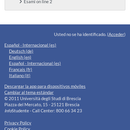
Esami on line 2
Bloques suplementarios
Usted no se ha identificado. (
Acceder
)
Español - Internacional ‎(es)‎
Deutsch ‎(de)‎
English ‎(en)‎
Español - Internacional ‎(es)‎
Français ‎(fr)‎
Italiano ‎(it)‎
Descargar la app para dispositivos móviles
Cambiar al tema estándar
© 2011 Università degli Studi di Brescia
Piazza del Mercato, 15 - 25121 Brescia
Info
Studente - Call Center: 800 66 34 23
Privacy Policy
Cookie Policy