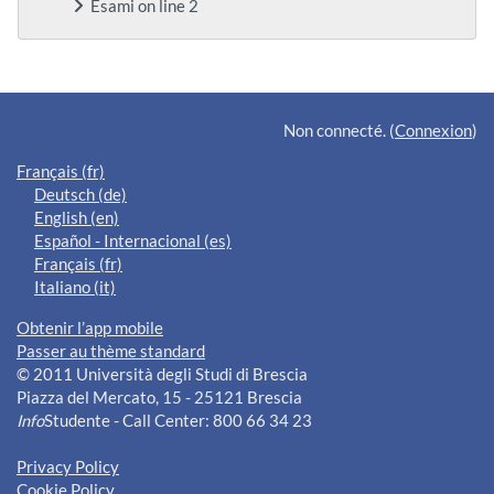
Esami on line 2
Blocs supplémentaires
Non connecté. (
Connexion
)
Français ‎(fr)‎
Deutsch ‎(de)‎
English ‎(en)‎
Español - Internacional ‎(es)‎
Français ‎(fr)‎
Italiano ‎(it)‎
Obtenir l’app mobile
Passer au thème standard
© 2011 Università degli Studi di Brescia
Piazza del Mercato, 15 - 25121 Brescia
Info
Studente - Call Center: 800 66 34 23
Privacy Policy
Cookie Policy