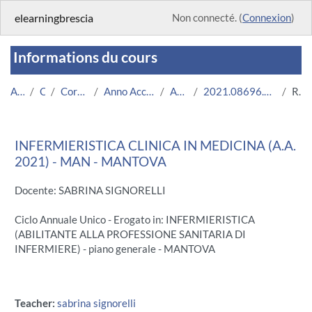
Passer au contenu principal
elearningbrescia
Non connecté. (
Connexion
)
Informations du cours
Accueil
Cours
Corsi Istituzionali
Anno Accademico 2021/2022
Area Medica
2021.08696.2011.3.U11149.MAN_6427
Résumé
INFERMIERISTICA CLINICA IN MEDICINA (A.A.
2021) - MAN - MANTOVA
Docente: SABRINA SIGNORELLI
Ciclo Annuale Unico - Erogato in: INFERMIERISTICA
(ABILITANTE ALLA PROFESSIONE SANITARIA DI
INFERMIERE) - piano generale - MANTOVA
Teacher:
sabrina signorelli