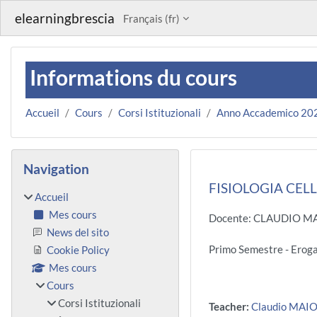
Passer au contenu principal
elearningbrescia
Français ‎(fr)‎
Informations du cours
Accueil
Cours
Corsi Istituzionali
Anno Accademico 20
Blocs
Passer Navigation
Navigation
FISIOLOGIA CELL
Accueil
Mes cours
Docente: CLAUDIO M
News del sito
Primo Semestre - Erog
Cookie Policy
Mes cours
Cours
Corsi Istituzionali
Teacher:
Claudio MAIO