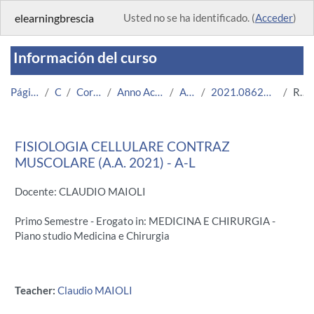
Salta al contenido principal
elearningbrescia
Usted no se ha identificado. (
Acceder
)
Información del curso
Página Principal
Cursos
Corsi Istituzionali
Anno Accademico 2021/2022
Area Medica
2021.08624.2009.2.A000659.A-L_6100
Resumen
FISIOLOGIA CELLULARE CONTRAZ
MUSCOLARE (A.A. 2021) - A-L
Docente: CLAUDIO MAIOLI
Primo Semestre - Erogato in: MEDICINA E CHIRURGIA -
Piano studio Medicina e Chirurgia
Teacher:
Claudio MAIOLI