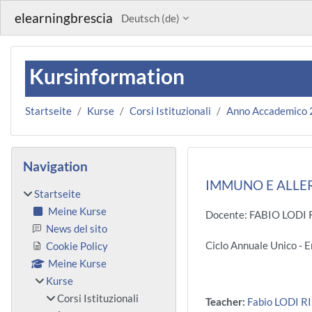
Zum Hauptinhalt
elearningbrescia
Deutsch ‎(de)‎
Kursinformation
Startseite
Kurse
Corsi Istituzionali
Anno Accademico
Blöcke
Navigation überspringen
Navigation
IMMUNO E ALLERG
Startseite
Meine Kurse
Docente: FABIO LODI 
News del sito
Ciclo Annuale Unico -
Cookie Policy
Meine Kurse
Kurse
Corsi Istituzionali
Teacher:
Fabio LODI R