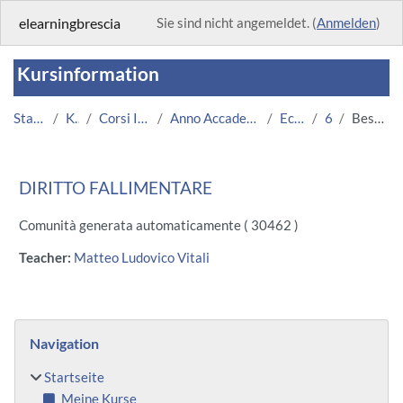
Zum Hauptinhalt
elearningbrescia
Sie sind nicht angemeldet. (
Anmelden
)
Kursinformation
Startseite
Kurse
Corsi Istituzionali
Anno Accademico 2013/2014
Economia
641
Beschreibung
DIRITTO FALLIMENTARE
Comunità generata automaticamente ( 30462 )
Teacher:
Matteo Ludovico Vitali
Blöcke
Navigation überspringen
Navigation
Startseite
Meine Kurse