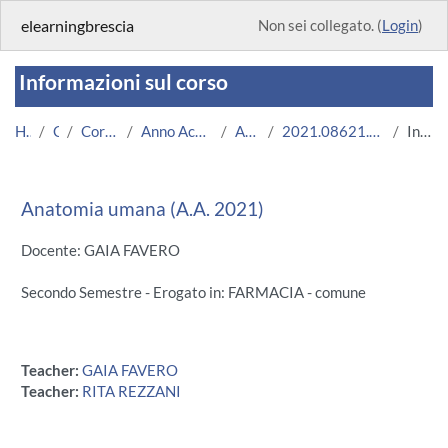
Vai al contenuto principale
elearningbrescia
Non sei collegato. (
Login
)
Informazioni sul corso
Home
Corsi
Corsi Istituzionali
Anno Accademico 2021/2022
Area Medica
2021.08621.2019.99.A004474.N0_5831
Introduzione
Anatomia umana (A.A. 2021)
Docente: GAIA FAVERO
Secondo Semestre - Erogato in: FARMACIA - comune
Teacher:
GAIA FAVERO
Teacher:
RITA REZZANI