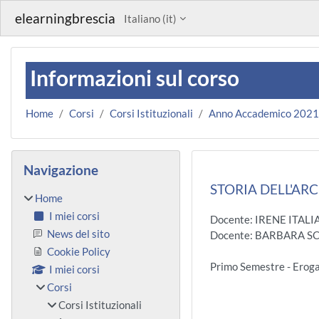
Vai al contenuto principale
elearningbrescia
Italiano ‎(it)‎
Informazioni sul corso
Home
Corsi
Corsi Istituzionali
Anno Accademico 202
Blocchi
Salta Navigazione
Navigazione
STORIA DELL'AR
Home
I miei corsi
Docente: IRENE ITALI
News del sito
Docente: BARBARA S
Cookie Policy
Primo Semestre - Er
I miei corsi
Corsi
Corsi Istituzionali