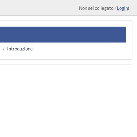
Non sei collegato. (
Login
)
8
Introduzione