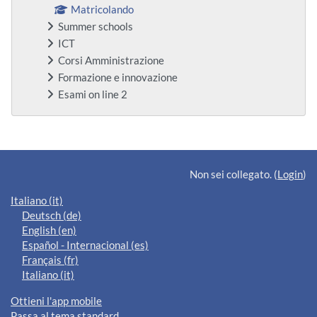
Matricolando
Summer schools
ICT
Corsi Amministrazione
Formazione e innovazione
Esami on line 2
Blocchi supplementari
Non sei collegato. (
Login
)
Italiano ‎(it)‎
Deutsch ‎(de)‎
English ‎(en)‎
Español - Internacional ‎(es)‎
Français ‎(fr)‎
Italiano ‎(it)‎
Ottieni l'app mobile
Passa al tema standard