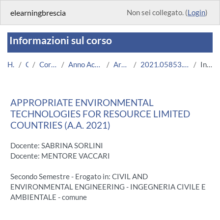
Vai al contenuto principale
elearningbrescia
Non sei collegato. (
Login
)
Informazioni sul corso
Home
Corsi
Corsi Istituzionali
Anno Accademico 2021/2022
Area Ingegneria
2021.05853.2016.99.A000635.N0_5646
Introduzione
APPROPRIATE ENVIRONMENTAL
TECHNOLOGIES FOR RESOURCE LIMITED
COUNTRIES (A.A. 2021)
Docente: SABRINA SORLINI
Docente: MENTORE VACCARI
Secondo Semestre - Erogato in: CIVIL AND
ENVIRONMENTAL ENGINEERING - INGEGNERIA CIVILE E
AMBIENTALE - comune