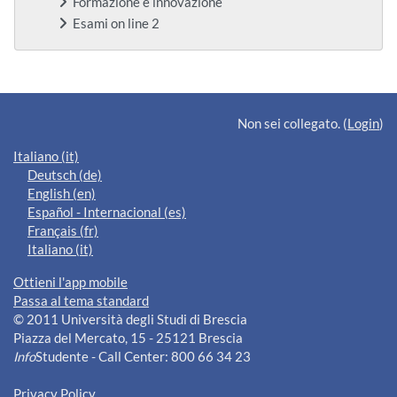
Formazione e innovazione
Esami on line 2
Blocchi supplementari
Non sei collegato. (
Login
)
Italiano ‎(it)‎
Deutsch ‎(de)‎
English ‎(en)‎
Español - Internacional ‎(es)‎
Français ‎(fr)‎
Italiano ‎(it)‎
Ottieni l'app mobile
Passa al tema standard
© 2011 Università degli Studi di Brescia
Piazza del Mercato, 15 - 25121 Brescia
Info
Studente - Call Center: 800 66 34 23
Privacy Policy