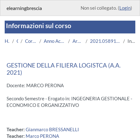
Vai al contenuto principale
elearningbrescia
Non sei collegato. (
Login
)
Informazioni sul corso
Home
Corsi
Corsi Istituzionali
Anno Accademico 2021/2022
Area Ingegneria
2021.05891.2011.3.A003474.N0_5570
Introduzione
GESTIONE DELLA FILIERA LOGISTCA (A.A.
2021)
Docente: MARCO PERONA
Secondo Semestre - Erogato in: INGEGNERIA GESTIONALE -
ECONOMICO E ORGANIZZATIVO
Teacher:
Gianmarco BRESSANELLI
Teacher:
Marco PERONA