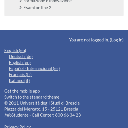
Formazione e innovazione
Esami on line 2
Supplementary blocks
You are not logged in. (
Log in
)
English ‎(en)‎
Deutsch ‎(de)‎
English ‎(en)‎
Español - Internacional ‎(es)‎
Français ‎(fr)‎
Italiano ‎(it)‎
Get the mobile app
Switch to the standard theme
© 2011 Università degli Studi di Brescia
Piazza del Mercato, 15 - 25121 Brescia
Info
Studente - Call Center: 800 66 34 23
Privacy Policy