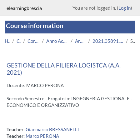
Skip to main content
elearningbrescia
You are not logged in. (
Log in
)
Course information
Home
Courses
Corsi Istituzionali
Anno Accademico 2021/2022
Area Ingegneria
2021.05891.2011.3.A003474.N0_5570
Summary
GESTIONE DELLA FILIERA LOGISTCA (A.A.
2021)
Docente: MARCO PERONA
Secondo Semestre - Erogato in: INGEGNERIA GESTIONALE -
ECONOMICO E ORGANIZZATIVO
Teacher:
Gianmarco BRESSANELLI
Teacher:
Marco PERONA