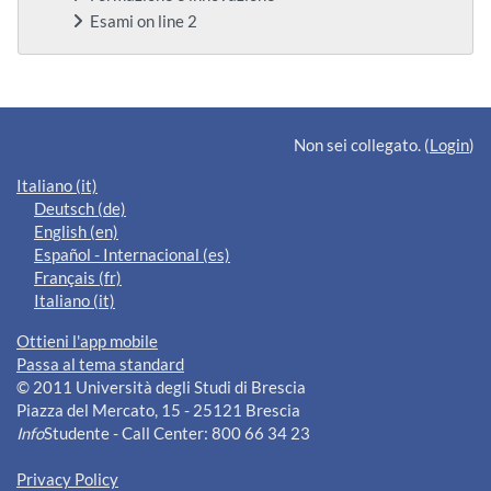
Esami on line 2
Blocchi supplementari
Non sei collegato. (
Login
)
Italiano ‎(it)‎
Deutsch ‎(de)‎
English ‎(en)‎
Español - Internacional ‎(es)‎
Français ‎(fr)‎
Italiano ‎(it)‎
Ottieni l'app mobile
Passa al tema standard
© 2011 Università degli Studi di Brescia
Piazza del Mercato, 15 - 25121 Brescia
Info
Studente - Call Center: 800 66 34 23
Privacy Policy