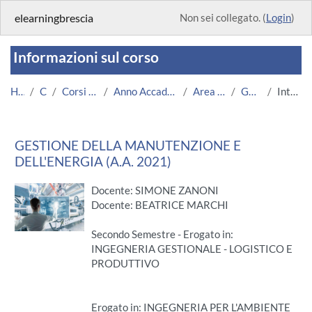
Vai al contenuto principale
elearningbrescia
Non sei collegato. (
Login
)
Informazioni sul corso
Home
Corsi
Corsi Istituzionali
Anno Accademico 2021/2022
Area Ingegneria
GME 2022
Introduzione
GESTIONE DELLA MANUTENZIONE E
DELL'ENERGIA (A.A. 2021)
Docente: SIMONE ZANONI
Docente: BEATRICE MARCHI
Secondo Semestre - Erogato in:
INGEGNERIA GESTIONALE - LOGISTICO E
PRODUTTIVO
Erogato in: INGEGNERIA PER L'AMBIENTE