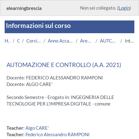
Vai al contenuto principale
elearningbrescia
Non sei collegato. (
Login
)
Informazioni sul corso
Home
Corsi
Corsi Istituzionali
Anno Accademico 2021/2022
Area Ingegneria
AUTCONTR 2021/22
Introduzione
AUTOMAZIONE E CONTROLLO (A.A. 2021)
Docente: FEDERICO ALESSANDRO RAMPONI
Docente: ALGO CARE'
Secondo Semestre - Erogato in: INGEGNERIA DELLE
TECNOLOGIE PER L'IMPRESA DIGITALE - comune
Teacher:
Algo CARE'
Teacher:
Federico Alessandro RAMPONI