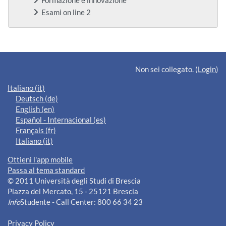
Formazione e innovazione
Esami on line 2
Blocchi supplementari
Non sei collegato. (
Login
)
Italiano ‎(it)‎
Deutsch ‎(de)‎
English ‎(en)‎
Español - Internacional ‎(es)‎
Français ‎(fr)‎
Italiano ‎(it)‎
Ottieni l'app mobile
Passa al tema standard
© 2011 Università degli Studi di Brescia
Piazza del Mercato, 15 - 25121 Brescia
Info
Studente - Call Center: 800 66 34 23
Privacy Policy