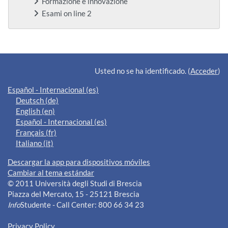
Formazione e innovazione
Esami on line 2
Bloques suplementarios
Usted no se ha identificado. (
Acceder
)
Español - Internacional ‎(es)‎
Deutsch ‎(de)‎
English ‎(en)‎
Español - Internacional ‎(es)‎
Français ‎(fr)‎
Italiano ‎(it)‎
Descargar la app para dispositivos móviles
Cambiar al tema estándar
© 2011 Università degli Studi di Brescia
Piazza del Mercato, 15 - 25121 Brescia
Info
Studente - Call Center: 800 66 34 23
Privacy Policy