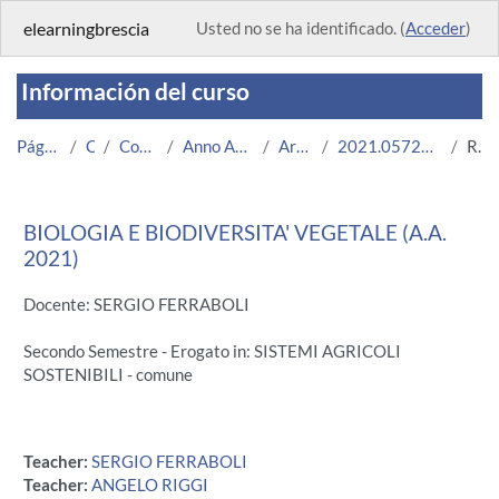
Salta al contenido principal
elearningbrescia
Usted no se ha identificado. (
Acceder
)
Información del curso
Página Principal
Cursos
Corsi Istituzionali
Anno Accademico 2021/2022
Area Ingegneria
2021.05722.2019.99.A004622.N0_5354
Resumen
BIOLOGIA E BIODIVERSITA' VEGETALE (A.A.
2021)
Docente: SERGIO FERRABOLI
Secondo Semestre - Erogato in: SISTEMI AGRICOLI
SOSTENIBILI - comune
Teacher:
SERGIO FERRABOLI
Teacher:
ANGELO RIGGI