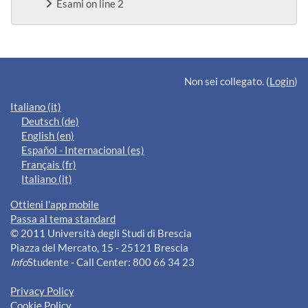
Esami on line 2
Blocchi supplementari
Non sei collegato. (
Login
)
Italiano ‎(it)‎
Deutsch ‎(de)‎
English ‎(en)‎
Español - Internacional ‎(es)‎
Français ‎(fr)‎
Italiano ‎(it)‎
Ottieni l'app mobile
Passa al tema standard
© 2011 Università degli Studi di Brescia
Piazza del Mercato, 15 - 25121 Brescia
Info
Studente - Call Center: 800 66 34 23
Privacy Policy
Cookie Policy