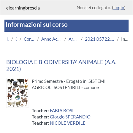
Vai al contenuto principale
elearningbrescia
Non sei collegato. (
Login
)
Informazioni sul corso
Home
Corsi
Corsi Istituzionali
Anno Accademico 2021/2022
Area Ingegneria
2021.05722.2019.99.A004623.N0_5353
Introduzione
BIOLOGIA E BIODIVERSITA' ANIMALE (A.A.
2021)
Primo Semestre - Erogato in: SISTEMI
AGRICOLI SOSTENIBILI - comune
Teacher:
FABIA ROSI
Teacher:
Giorgio SPERANDIO
Teacher:
NICOLE VERDILE