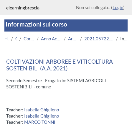
Vai al contenuto principale
elearningbrescia
Non sei collegato. (
Login
)
Informazioni sul corso
Home
Corsi
Corsi Istituzionali
Anno Accademico 2021/2022
Area Ingegneria
2021.05722.2019.99.A004570.N0_5350
Introduzione
COLTIVAZIONI ARBOREE E VITICOLTURA
SOSTENIBILI (A.A. 2021)
Secondo Semestre - Erogato in: SISTEMI AGRICOLI
SOSTENIBILI - comune
Teacher:
Isabella Ghiglieno
Teacher:
Isabella Ghiglieno
Teacher:
MARCO TONNI