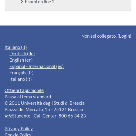
Esami on line 2
Blocchi supplementari
Non sei collegato. (
Login
)
Italiano ‎(it)‎
Deutsch ‎(de)‎
English ‎(en)‎
Español - Internacional ‎(es)‎
Français ‎(fr)‎
Italiano ‎(it)‎
Ottieni l'app mobile
Passa al tema standard
© 2011 Università degli Studi di Brescia
Piazza del Mercato, 15 - 25121 Brescia
Info
Studente - Call Center: 800 66 34 23
Privacy Policy
Cookie Policy