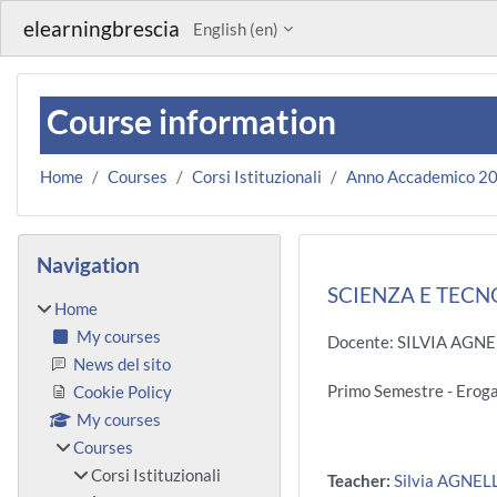
Skip to main content
elearningbrescia
English ‎(en)‎
Course information
Home
Courses
Corsi Istituzionali
Anno Accademico 2
Blocks
Skip Navigation
Navigation
SCIENZA E TECNO
Home
My courses
Docente: SILVIA AGNE
News del sito
Primo Semestre - Erog
Cookie Policy
My courses
Courses
Corsi Istituzionali
Teacher:
Silvia AGNEL