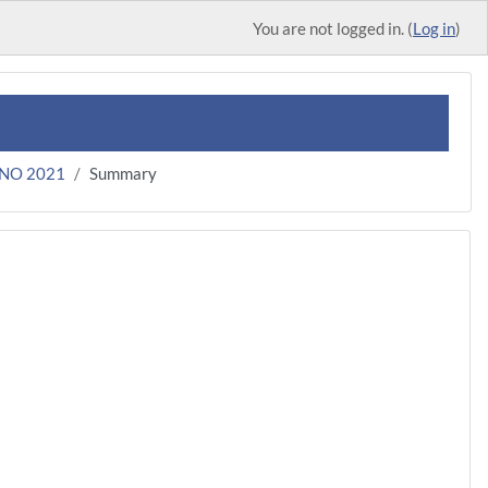
You are not logged in. (
Log in
)
GNO 2021
Summary