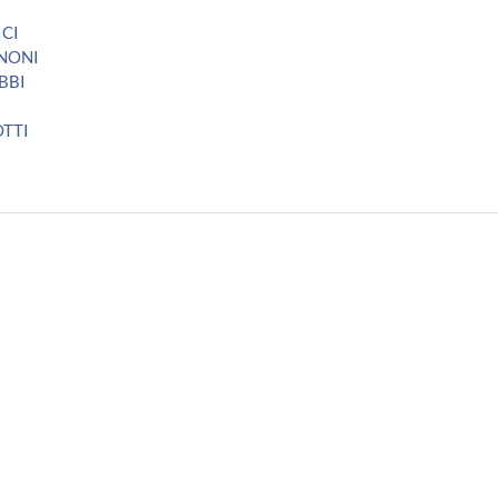
ICI
NONI
BBI
i
OTTI