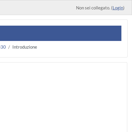
Non sei collegato. (
Login
)
330
Introduzione