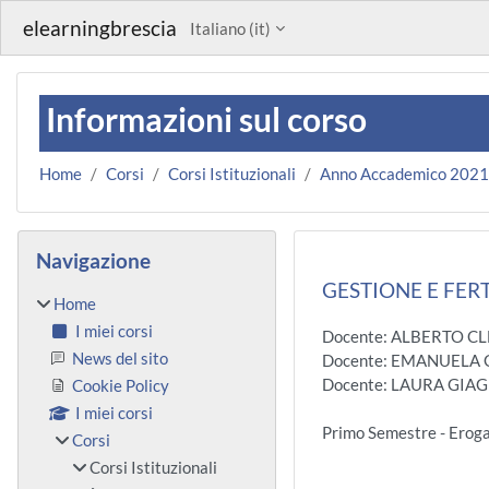
Vai al contenuto principale
elearningbrescia
Italiano ‎(it)‎
Informazioni sul corso
Home
Corsi
Corsi Istituzionali
Anno Accademico 202
Blocchi
Salta Navigazione
Navigazione
GESTIONE E FERTI
Home
I miei corsi
Docente: ALBERTO CL
News del sito
Docente: EMANUELA
Docente: LAURA GIA
Cookie Policy
I miei corsi
Primo Semestre - Erog
Corsi
Corsi Istituzionali