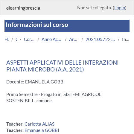
Vai al contenuto principale
elearningbrescia
Non sei collegato. (
Login
)
Informazioni sul corso
Home
Corsi
Corsi Istituzionali
Anno Accademico 2021/2022
Area Ingegneria
2021.05722.2019.99.A005687.N0_5326
Introduzione
ASPETTI APPLICATIVI DELLE INTERAZIONI
PIANTA MICROBO (A.A. 2021)
Docente: EMANUELA GOBBI
Primo Semestre - Erogato in: SISTEMI AGRICOLI
SOSTENIBILI - comune
Teacher:
Carlotta ALIAS
Teacher:
Emanuela GOBBI