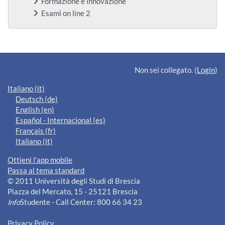
Formazione e innovazione
Esami on line 2
Blocchi supplementari
Non sei collegato. (
Login
)
Italiano ‎(it)‎
Deutsch ‎(de)‎
English ‎(en)‎
Español - Internacional ‎(es)‎
Français ‎(fr)‎
Italiano ‎(it)‎
Ottieni l'app mobile
Passa al tema standard
© 2011 Università degli Studi di Brescia
Piazza del Mercato, 15 - 25121 Brescia
Info
Studente - Call Center: 800 66 34 23
Privacy Policy