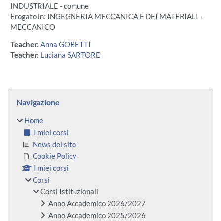
INDUSTRIALE - comune
Erogato in: INGEGNERIA MECCANICA E DEI MATERIALI -
MECCANICO
Teacher:
Anna GOBETTI
Teacher:
Luciana SARTORE
Blocchi
Salta Navigazione
Navigazione
Home
I miei corsi
News del sito
Cookie Policy
I miei corsi
Corsi
Corsi Istituzionali
Anno Accademico 2026/2027
Anno Accademico 2025/2026