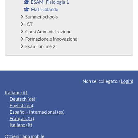
ESAMI Fisiologia 1
Matricolando
Summer schools
ICT
Corsi Amministrazione
Formazione e innovazione
Esami on line 2
Blocchi supplementari
Non sei collegato. (
Login
)
Italiano ‎(it)‎
Deutsch ‎(de)‎
English ‎(en)‎
Español - Internacional ‎(es)‎
Français ‎(fr)‎
Italiano ‎(it)‎
Ottieni l'app mobile