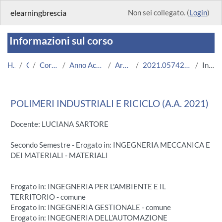
Vai al contenuto principale
elearningbrescia
Non sei collegato. (
Login
)
Informazioni sul corso
Home
Corsi
Corsi Istituzionali
Anno Accademico 2021/2022
Area Ingegneria
2021.05742.2011.3.A003457.N0_5316
Introduzione
POLIMERI INDUSTRIALI E RICICLO (A.A. 2021)
Docente: LUCIANA SARTORE
Secondo Semestre - Erogato in: INGEGNERIA MECCANICA E
DEI MATERIALI - MATERIALI
Erogato in: INGEGNERIA PER L'AMBIENTE E IL
TERRITORIO - comune
Erogato in: INGEGNERIA GESTIONALE - comune
Erogato in: INGEGNERIA DELL'AUTOMAZIONE