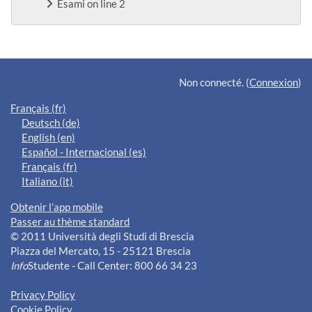
Esami on line 2
Blocs supplémentaires
Non connecté. (
Connexion
)
Français ‎(fr)‎
Deutsch ‎(de)‎
English ‎(en)‎
Español - Internacional ‎(es)‎
Français ‎(fr)‎
Italiano ‎(it)‎
Obtenir l’app mobile
Passer au thème standard
© 2011 Università degli Studi di Brescia
Piazza del Mercato, 15 - 25121 Brescia
Info
Studente - Call Center: 800 66 34 23
Privacy Policy
Cookie Policy