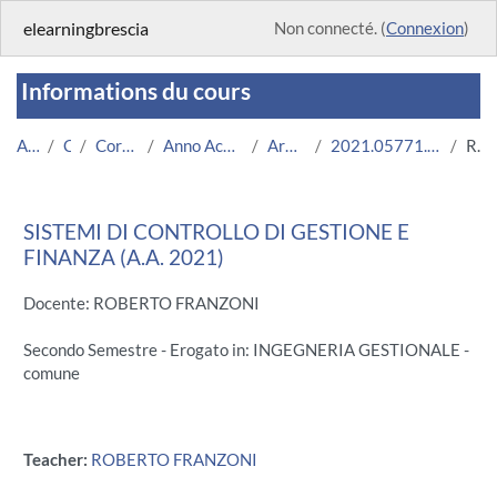
Passer au contenu principal
elearningbrescia
Non connecté. (
Connexion
)
Informations du cours
Accueil
Cours
Corsi Istituzionali
Anno Accademico 2021/2022
Area Ingegneria
2021.05771.2009.99.703009.N0_5237
Résumé
SISTEMI DI CONTROLLO DI GESTIONE E
FINANZA (A.A. 2021)
Docente: ROBERTO FRANZONI
Secondo Semestre - Erogato in: INGEGNERIA GESTIONALE -
comune
Teacher:
ROBERTO FRANZONI