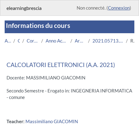
Passer au contenu principal
elearningbrescia
Non connecté. (
Connexion
)
Informations du cours
Accueil
Cours
Corsi Istituzionali
Anno Accademico 2021/2022
Area Ingegneria
2021.05713.2011.99.703012.N0_5224
Résumé
CALCOLATORI ELETTRONICI (A.A. 2021)
Docente: MASSIMILIANO GIACOMIN
Secondo Semestre - Erogato in: INGEGNERIA INFORMATICA
- comune
Teacher:
Massimiliano GIACOMIN