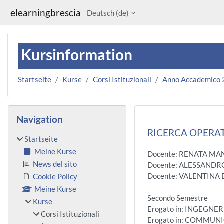
Zum Hauptinhalt
elearningbrescia
Deutsch ‎(de)‎
Kursinformation
Startseite
Kurse
Corsi Istituzionali
Anno Accademico
Blöcke
Navigation überspringen
Navigation
RICERCA OPERATI
Startseite
Meine Kurse
Docente: RENATA MA
News del sito
Docente: ALESSANDR
Docente: VALENTINA
Cookie Policy
Meine Kurse
Secondo Semestre
Kurse
Erogato in: INGEGNE
Corsi Istituzionali
Erogato in: COMMU