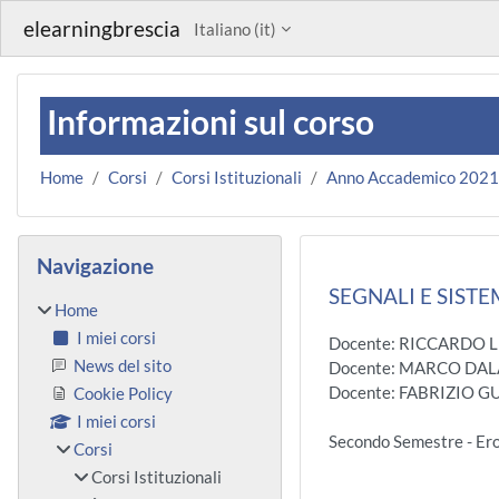
Vai al contenuto principale
elearningbrescia
Italiano ‎(it)‎
Informazioni sul corso
Home
Corsi
Corsi Istituzionali
Anno Accademico 202
Blocchi
Salta Navigazione
Navigazione
SEGNALI E SISTEM
Home
I miei corsi
Docente: RICCARDO 
News del sito
Docente: MARCO DAL
Docente: FABRIZIO G
Cookie Policy
I miei corsi
Secondo Semestre -
Corsi
Corsi Istituzionali