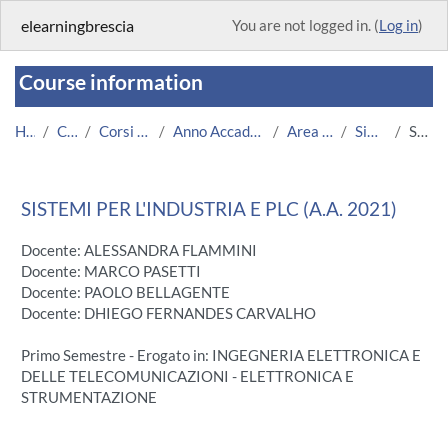
Skip to main content
elearningbrescia
You are not logged in. (
Log in
)
Course information
Home
Courses
Corsi Istituzionali
Anno Accademico 2021/2022
Area Ingegneria
SiPLC 2021
Summary
SISTEMI PER L'INDUSTRIA E PLC (A.A. 2021)
Docente: ALESSANDRA FLAMMINI
Docente: MARCO PASETTI
Docente: PAOLO BELLAGENTE
Docente: DHIEGO FERNANDES CARVALHO
Primo Semestre - Erogato in: INGEGNERIA ELETTRONICA E
DELLE TELECOMUNICAZIONI - ELETTRONICA E
STRUMENTAZIONE