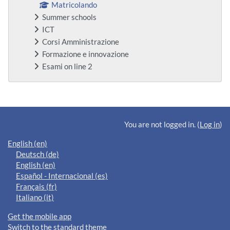
Matricolando
Summer schools
ICT
Corsi Amministrazione
Formazione e innovazione
Esami on line 2
Supplementary blocks
You are not logged in. (
Log in
)
English ‎(en)‎
Deutsch ‎(de)‎
English ‎(en)‎
Español - Internacional ‎(es)‎
Français ‎(fr)‎
Italiano ‎(it)‎
Get the mobile app
Switch to the standard theme