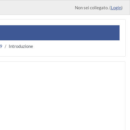
Non sei collegato. (
Login
)
9
Introduzione