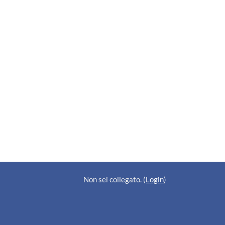
Non sei collegato. (
Login
)