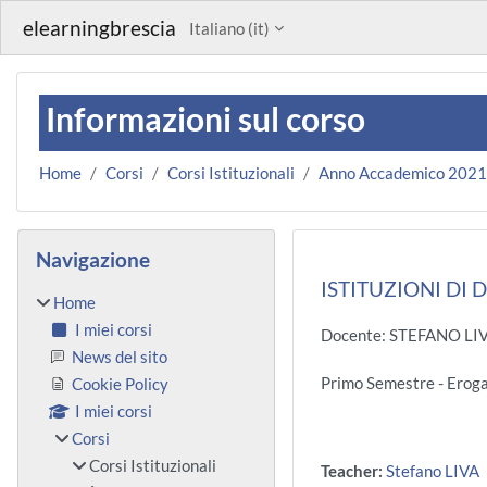
Vai al contenuto principale
elearningbrescia
Italiano ‎(it)‎
Informazioni sul corso
Home
Corsi
Corsi Istituzionali
Anno Accademico 202
Blocchi
Salta Navigazione
Navigazione
ISTITUZIONI DI 
Home
I miei corsi
Docente: STEFANO LI
News del sito
Primo Semestre - Ero
Cookie Policy
I miei corsi
Corsi
Corsi Istituzionali
Teacher:
Stefano LIVA