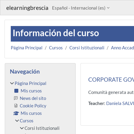
Salta al contenido principal
elearningbrescia
Español - Internacional ‎(es)‎
Información del curso
Página Principal
Cursos
Corsi Istituzionali
Anno Acca
Bloques
Salta Navegación
Navegación
CORPORATE GOV
Página Principal
Mis cursos
Comunità generata aut
News del sito
Teacher:
Daniela SALV
Cookie Policy
Mis cursos
Cursos
Corsi Istituzionali