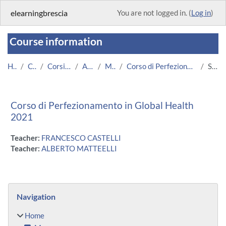
Skip to main content
elearningbrescia
You are not logged in. (
Log in
)
Course information
Home
Courses
Corsi Istituzionali
Altri Corsi
Medicina
Corso di Perfezionamento in Global Health 2021
Summary
Corso di Perfezionamento in Global Health
2021
Teacher:
FRANCESCO CASTELLI
Teacher:
ALBERTO MATTEELLI
Blocks
Skip Navigation
Navigation
Home