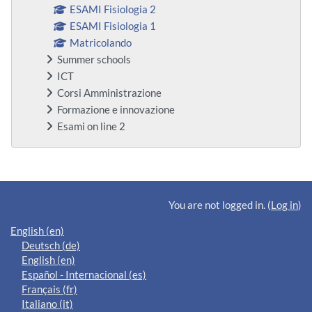
ESAMI Fisiologia 2
ESAMI Fisiologia 1
Matricolando
Summer schools
ICT
Corsi Amministrazione
Formazione e innovazione
Esami on line 2
Supplementary blocks
You are not logged in. (
Log in
)
English ‎(en)‎
Deutsch ‎(de)‎
English ‎(en)‎
Español - Internacional ‎(es)‎
Français ‎(fr)‎
Italiano ‎(it)‎