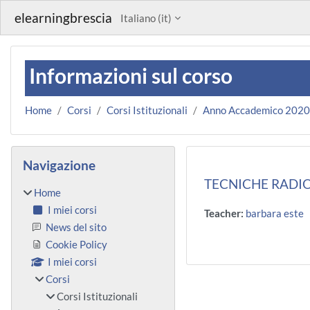
Vai al contenuto principale
elearningbrescia
Italiano ‎(it)‎
Informazioni sul corso
Home
Corsi
Corsi Istituzionali
Anno Accademico 202
Blocchi
Salta Navigazione
Navigazione
TECNICHE RADIO
Home
I miei corsi
Teacher:
barbara este
News del sito
Cookie Policy
I miei corsi
Corsi
Corsi Istituzionali