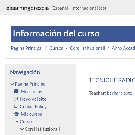
Salta al contenido principal
elearningbrescia
Español - Internacional ‎(es)‎
Información del curso
Página Principal
Cursos
Corsi Istituzionali
Anno Acca
Bloques
Salta Navegación
Navegación
TECNICHE RADIO
Página Principal
Mis cursos
Teacher:
barbara este
News del sito
Cookie Policy
Mis cursos
Cursos
Corsi Istituzionali