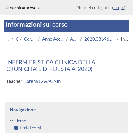
Vai al contenuto principale
elearningbrescia
Non sei collegato. (
Login
)
Informazioni sul corso
Home
Corsi
Corsi Istituzionali
Anno Accademico 2020/2021
Area Medica
2020.08696.2011.3.U11156.DES_4212
Introduzione
INFERMIERISTICA CLINICA DELLA
CRONICITA' E DI - DES (A.A. 2020)
Teacher:
Lorena CAVAGNINI
Blocchi
Salta Navigazione
Navigazione
Home
I miei corsi