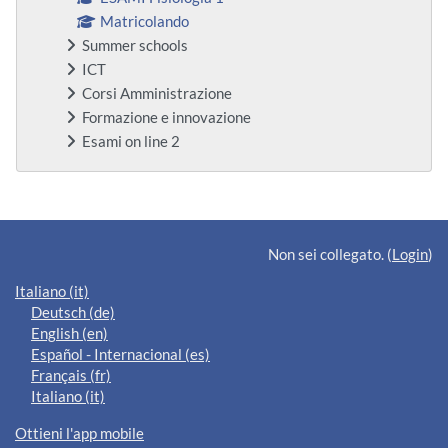
Matricolando
Summer schools
ICT
Corsi Amministrazione
Formazione e innovazione
Esami on line 2
Blocchi supplementari
Non sei collegato. (
Login
)
Italiano ‎(it)‎
Deutsch ‎(de)‎
English ‎(en)‎
Español - Internacional ‎(es)‎
Français ‎(fr)‎
Italiano ‎(it)‎
Ottieni l'app mobile