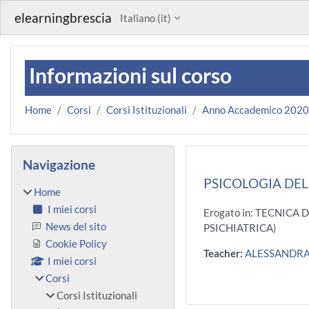
Vai al contenuto principale
elearningbrescia
Italiano ‎(it)‎
Informazioni sul corso
Home
Corsi
Corsi Istituzionali
Anno Accademico 202
Blocchi
Salta Navigazione
Navigazione
PSICOLOGIA DEL
Home
I miei corsi
Erogato in: TECNICA
News del sito
PSICHIATRICA)
Cookie Policy
Teacher:
ALESSANDRA
I miei corsi
Corsi
Corsi Istituzionali