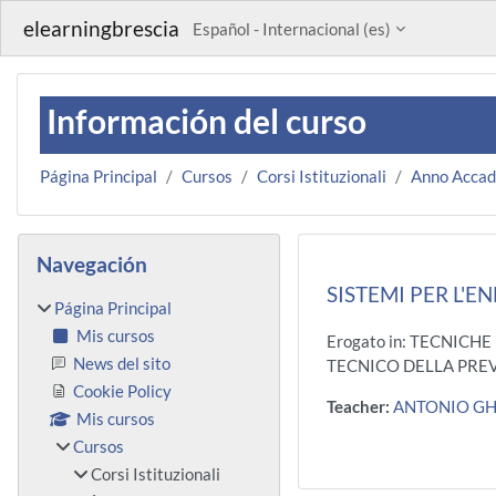
Salta al contenido principal
elearningbrescia
Español - Internacional ‎(es)‎
Información del curso
Página Principal
Cursos
Corsi Istituzionali
Anno Acca
Bloques
Salta Navegación
Navegación
SISTEMI PER L'EN
Página Principal
Mis cursos
Erogato in: TECNICH
News del sito
TECNICO DELLA PREV
Cookie Policy
Teacher:
ANTONIO GH
Mis cursos
Cursos
Corsi Istituzionali