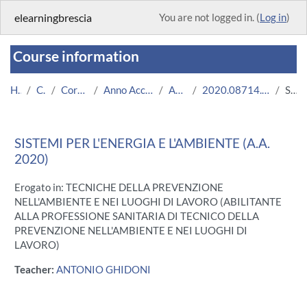
Skip to main content
elearningbrescia
You are not logged in. (
Log in
)
Course information
Home
Courses
Corsi Istituzionali
Anno Accademico 2020/2021
Area Medica
2020.08714.2011.1.U11331.N0_3110
Summary
SISTEMI PER L'ENERGIA E L'AMBIENTE (A.A.
2020)
Erogato in: TECNICHE DELLA PREVENZIONE
NELL'AMBIENTE E NEI LUOGHI DI LAVORO (ABILITANTE
ALLA PROFESSIONE SANITARIA DI TECNICO DELLA
PREVENZIONE NELL'AMBIENTE E NEI LUOGHI DI
LAVORO)
Teacher:
ANTONIO GHIDONI