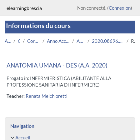
Passer au contenu principal
elearningbrescia
Non connecté. (
Connexion
)
Informations du cours
Accueil
Cours
Corsi Istituzionali
Anno Accademico 2020/2021
Area Medica
2020.08696.2011.3.U11125.DES_2932
Résumé
ANATOMIA UMANA - DES (A.A. 2020)
Erogato in: INFERMIERISTICA (ABILITANTE ALLA
PROFESSIONE SANITARIA DI INFERMIERE)
Teacher:
Renata Melchioretti
Blocs
Passer Navigation
Navigation
Accueil