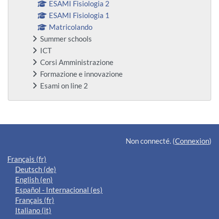
ESAMI Fisiologia 2
ESAMI Fisiologia 1
Matricolando
Summer schools
ICT
Corsi Amministrazione
Formazione e innovazione
Esami on line 2
Blocs supplémentaires
Non connecté. (
Connexion
)
Français ‎(fr)‎
Deutsch ‎(de)‎
English ‎(en)‎
Español - Internacional ‎(es)‎
Français ‎(fr)‎
Italiano ‎(it)‎