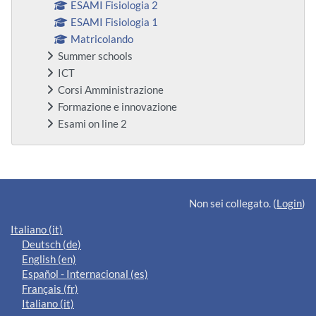
ESAMI Fisiologia 2
ESAMI Fisiologia 1
Matricolando
Summer schools
ICT
Corsi Amministrazione
Formazione e innovazione
Esami on line 2
Blocchi supplementari
Non sei collegato. (
Login
)
Italiano ‎(it)‎
Deutsch ‎(de)‎
English ‎(en)‎
Español - Internacional ‎(es)‎
Français ‎(fr)‎
Italiano ‎(it)‎