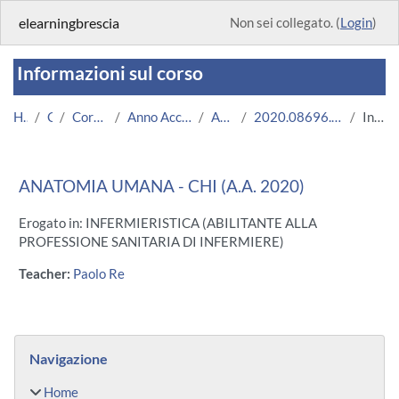
Vai al contenuto principale
elearningbrescia
Non sei collegato. (
Login
)
Informazioni sul corso
Home
Corsi
Corsi Istituzionali
Anno Accademico 2020/2021
Area Medica
2020.08696.2011.3.U11125.CHI_2930
Introduzione
ANATOMIA UMANA - CHI (A.A. 2020)
Erogato in: INFERMIERISTICA (ABILITANTE ALLA
PROFESSIONE SANITARIA DI INFERMIERE)
Teacher:
Paolo Re
Blocchi
Salta Navigazione
Navigazione
Home