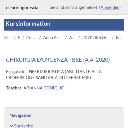
Zum Hauptinhalt
elearningbrescia
Sie sind nicht angemeldet. (
Anmelden
)
Kursinformation
Startseite
Kurse
Corsi Istituzionali
Anno Accademico 2020/2021
Area Medica
2020.08696.2011.3.U11170.BRE_2900
Beschreibung
CHIRURGIA D'URGENZA - BRE (A.A. 2020)
Erogato in: INFERMIERISTICA (ABILITANTE ALLA
PROFESSIONE SANITARIA DI INFERMIERE)
Teacher:
ARIANNA CONIGLIO
Blöcke
Navigation überspringen
Navigation
Startseite