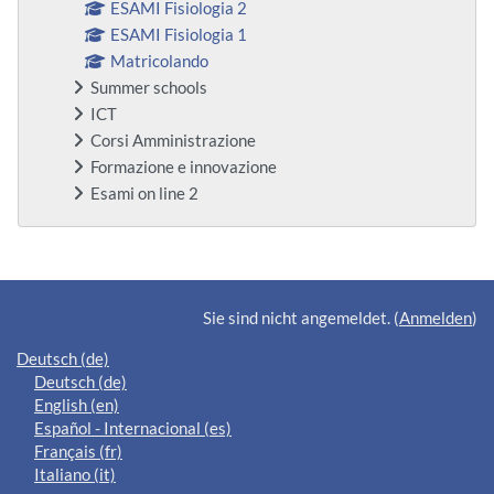
ESAMI Fisiologia 2
ESAMI Fisiologia 1
Matricolando
Summer schools
ICT
Corsi Amministrazione
Formazione e innovazione
Esami on line 2
Ergänzungsblöcke
Sie sind nicht angemeldet. (
Anmelden
)
Deutsch ‎(de)‎
Deutsch ‎(de)‎
English ‎(en)‎
Español - Internacional ‎(es)‎
Français ‎(fr)‎
Italiano ‎(it)‎