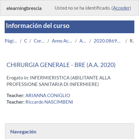
Salta al contenido principal
elearningbrescia
Usted no se ha identificado. (
Acceder
)
Información del curso
Página Principal
Cursos
Corsi Istituzionali
Anno Accademico 2020/2021
Area Medica
2020.08696.2011.3.U11150.BRE_2884
Resumen
CHIRURGIA GENERALE - BRE (A.A. 2020)
Erogato in: INFERMIERISTICA (ABILITANTE ALLA
PROFESSIONE SANITARIA DI INFERMIERE)
Teacher:
ARIANNA CONIGLIO
Teacher:
Riccardo NASCIMBENI
Bloques
Salta Navegación
Navegación