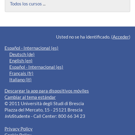
Todos los cursos
...
Bloques suplementarios
Usted no se ha identificado. (
Acceder
)
Español - Internacional ‎(es)‎
Deutsch ‎(de)‎
English ‎(en)‎
Español - Internacional ‎(es)‎
Français ‎(fr)‎
Italiano ‎(it)‎
Descargar la app para dispositivos móviles
Cambiar al tema estándar
© 2011 Università degli Studi di Brescia
Piazza del Mercato, 15 - 25121 Brescia
Info
Studente - Call Center: 800 66 34 23
Privacy Policy