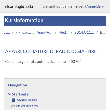
Zum Hauptinhalt
elearningbrescia
Sie sind nicht angemeldet. (
Anmelden
)
Kursinformation
Startseite
Kurse
Corsi Istituzionali
Anno Accademico 2014/2015
Medicina e Chirurgia
2014.U11671.08717-11.BRE.2709
Beschreibung
APPARECCHIATURE DI RADIOLOGIA - BRE
Comunità generata automaticamente ( 40390 )
Blöcke
Navigation überspringen
Navigation
Startseite
Meine Kurse
News del sito