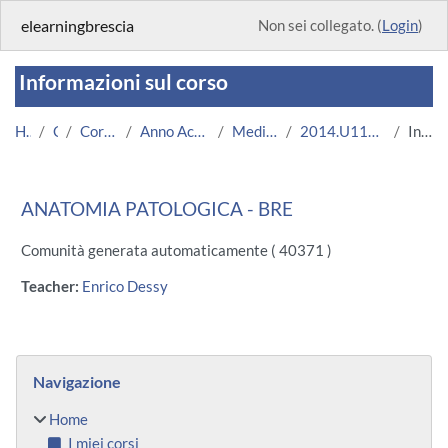
Vai al contenuto principale
elearningbrescia
Non sei collegato. (
Login
)
Informazioni sul corso
Home
Corsi
Corsi Istituzionali
Anno Accademico 2014/2015
Medicina e Chirurgia
2014.U11687.08717-11.BRE.2597
Introduzione
ANATOMIA PATOLOGICA - BRE
Comunità generata automaticamente ( 40371 )
Teacher:
Enrico Dessy
Blocchi
Salta Navigazione
Navigazione
Home
I miei corsi