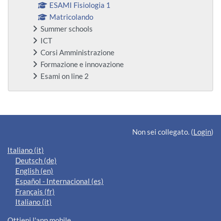
ESAMI Fisiologia 1
Matricolando
Summer schools
ICT
Corsi Amministrazione
Formazione e innovazione
Esami on line 2
Blocchi supplementari
Non sei collegato. (
Login
)
Italiano ‎(it)‎
Deutsch ‎(de)‎
English ‎(en)‎
Español - Internacional ‎(es)‎
Français ‎(fr)‎
Italiano ‎(it)‎
Ottieni l'app mobile