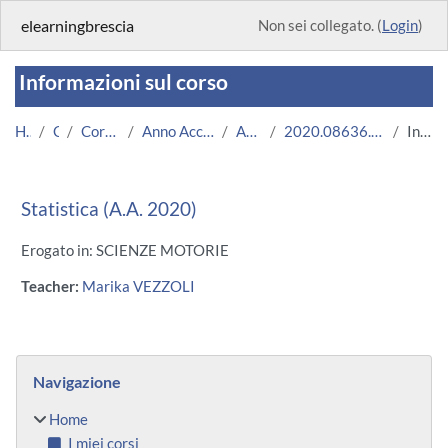
Vai al contenuto principale
elearningbrescia
Non sei collegato. (
Login
)
Informazioni sul corso
Home
Corsi
Corsi Istituzionali
Anno Accademico 2020/2021
Area Medica
2020.08636.2018.0.A003864.N0_1053
Introduzione
Statistica (A.A. 2020)
Erogato in: SCIENZE MOTORIE
Teacher:
Marika VEZZOLI
Blocchi
Salta Navigazione
Navigazione
Home
I miei corsi