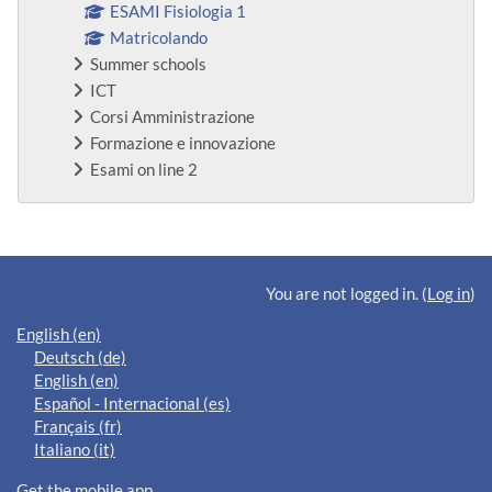
ESAMI Fisiologia 1
Matricolando
Summer schools
ICT
Corsi Amministrazione
Formazione e innovazione
Esami on line 2
Supplementary blocks
You are not logged in. (
Log in
)
English ‎(en)‎
Deutsch ‎(de)‎
English ‎(en)‎
Español - Internacional ‎(es)‎
Français ‎(fr)‎
Italiano ‎(it)‎
Get the mobile app