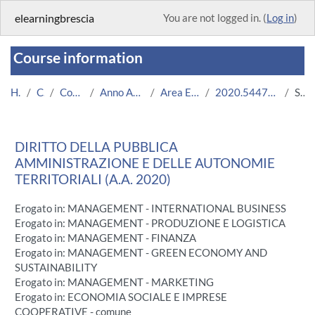
Skip to main content
elearningbrescia
You are not logged in. (
Log in
)
Course information
Home
Courses
Corsi Istituzionali
Anno Accademico 2020/2021
Area Economico-Statistica
2020.54471.2011.11.A000479.N0_158
Summary
DIRITTO DELLA PUBBLICA
AMMINISTRAZIONE E DELLE AUTONOMIE
TERRITORIALI (A.A. 2020)
Erogato in: MANAGEMENT - INTERNATIONAL BUSINESS
Erogato in: MANAGEMENT - PRODUZIONE E LOGISTICA
Erogato in: MANAGEMENT - FINANZA
Erogato in: MANAGEMENT - GREEN ECONOMY AND
SUSTAINABILITY
Erogato in: MANAGEMENT - MARKETING
Erogato in: ECONOMIA SOCIALE E IMPRESE
COOPERATIVE - comune