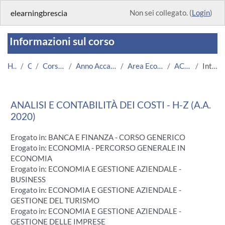
Vai al contenuto principale
elearningbrescia
Non sei collegato. (
Login
)
Informazioni sul corso
Home
Corsi
Corsi Istituzionali
Anno Accademico 2020/2021
Area Economico-Statistica
ACC 2020/21
Introduzione
ANALISI E CONTABILITÀ DEI COSTI - H-Z (A.A.
2020)
Erogato in: BANCA E FINANZA - CORSO GENERICO
Erogato in: ECONOMIA - PERCORSO GENERALE IN
ECONOMIA
Erogato in: ECONOMIA E GESTIONE AZIENDALE -
BUSINESS
Erogato in: ECONOMIA E GESTIONE AZIENDALE -
GESTIONE DEL TURISMO
Erogato in: ECONOMIA E GESTIONE AZIENDALE -
GESTIONE DELLE IMPRESE