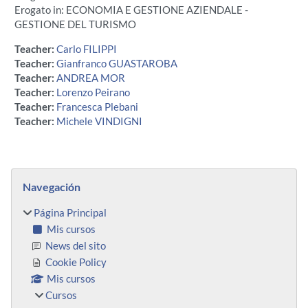
Erogato in: ECONOMIA E GESTIONE AZIENDALE -
GESTIONE DEL TURISMO
Teacher:
Carlo FILIPPI
Teacher:
Gianfranco GUASTAROBA
Teacher:
ANDREA MOR
Teacher:
Lorenzo Peirano
Teacher:
Francesca Plebani
Teacher:
Michele VINDIGNI
Bloques
Salta Navegación
Navegación
Página Principal
Mis cursos
News del sito
Cookie Policy
Mis cursos
Cursos