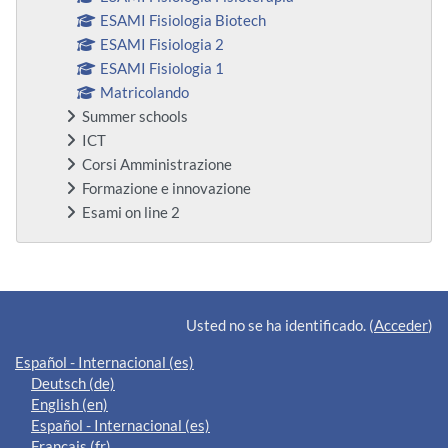
ESAMI Fisiologia Biotech
ESAMI Fisiologia 2
ESAMI Fisiologia 1
Matricolando
Summer schools
ICT
Corsi Amministrazione
Formazione e innovazione
Esami on line 2
Bloques suplementarios
Usted no se ha identificado. (
Acceder
)
Español - Internacional ‎(es)‎
Deutsch ‎(de)‎
English ‎(en)‎
Español - Internacional ‎(es)‎
Français ‎(fr)‎