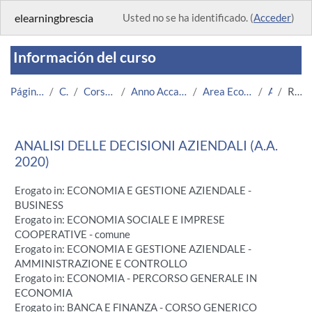
Salta al contenido principal
elearningbrescia
Usted no se ha identificado. (
Acceder
)
Información del curso
Página Principal
Cursos
Corsi Istituzionali
Anno Accademico 2020/2021
Area Economico-Statistica
ADA
Resumen
ANALISI DELLE DECISIONI AZIENDALI (A.A.
2020)
Erogato in: ECONOMIA E GESTIONE AZIENDALE -
BUSINESS
Erogato in: ECONOMIA SOCIALE E IMPRESE
COOPERATIVE - comune
Erogato in: ECONOMIA E GESTIONE AZIENDALE -
AMMINISTRAZIONE E CONTROLLO
Erogato in: ECONOMIA - PERCORSO GENERALE IN
ECONOMIA
Erogato in: BANCA E FINANZA - CORSO GENERICO