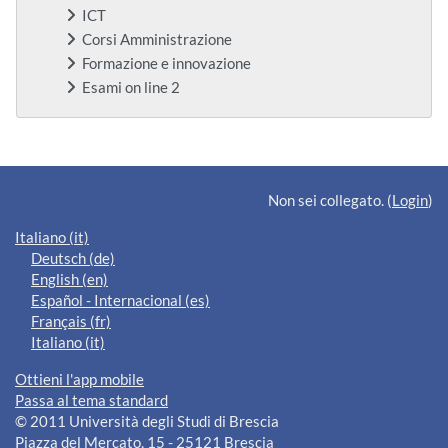
ICT
Corsi Amministrazione
Formazione e innovazione
Esami on line 2
Blocchi supplementari
Non sei collegato. (
Login
)
Italiano ‎(it)‎
Deutsch ‎(de)‎
English ‎(en)‎
Español - Internacional ‎(es)‎
Français ‎(fr)‎
Italiano ‎(it)‎
Ottieni l'app mobile
Passa al tema standard
© 2011 Università degli Studi di Brescia
Piazza del Mercato, 15 - 25121 Brescia