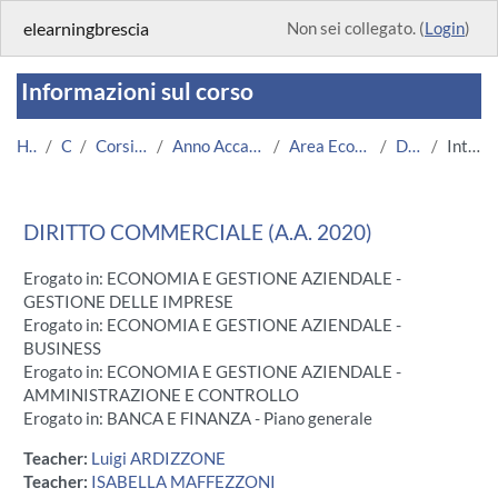
Vai al contenuto principale
elearningbrescia
Non sei collegato. (
Login
)
Informazioni sul corso
Home
Corsi
Corsi Istituzionali
Anno Accademico 2020/2021
Area Economico-Statistica
Dc (2020)
Introduzione
DIRITTO COMMERCIALE (A.A. 2020)
Erogato in: ECONOMIA E GESTIONE AZIENDALE -
GESTIONE DELLE IMPRESE
Erogato in: ECONOMIA E GESTIONE AZIENDALE -
BUSINESS
Erogato in: ECONOMIA E GESTIONE AZIENDALE -
AMMINISTRAZIONE E CONTROLLO
Erogato in: BANCA E FINANZA - Piano generale
Teacher:
Luigi ARDIZZONE
Teacher:
ISABELLA MAFFEZZONI