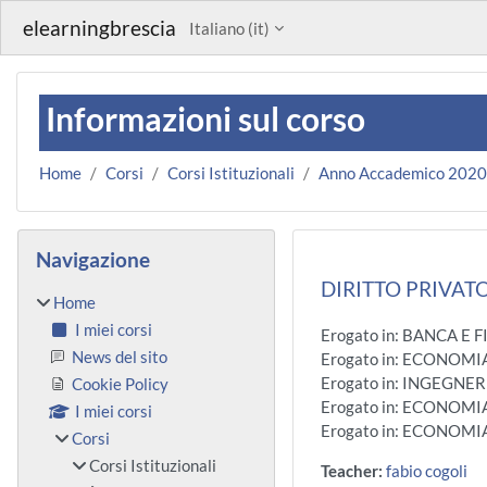
Vai al contenuto principale
elearningbrescia
Italiano ‎(it)‎
Informazioni sul corso
Home
Corsi
Corsi Istituzionali
Anno Accademico 202
Blocchi
Salta Navigazione
Navigazione
DIRITTO PRIVATO 
Home
I miei corsi
Erogato in: BANCA E F
News del sito
Erogato in: ECONOM
Erogato in: INGEGNE
Cookie Policy
Erogato in: ECONOMI
I miei corsi
Erogato in: ECONOMI
Corsi
Corsi Istituzionali
Teacher:
fabio cogoli