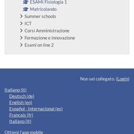
ESAMI Fisiologia 1
Matricolando
Summer schools
ICT
Corsi Amministrazione
Formazione e innovazione
Esami on line 2
Blocchi supplementari
Non sei collegato. (
Login
)
Italiano ‎(it)‎
Deutsch ‎(de)‎
English ‎(en)‎
Español - Internacional ‎(es)‎
Français ‎(fr)‎
Italiano ‎(it)‎
Ottieni l'app mobile