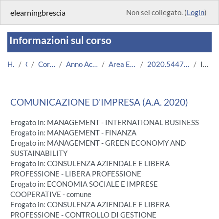
Vai al contenuto principale
elearningbrescia
Non sei collegato. (
Login
)
Informazioni sul corso
Home
Corsi
Corsi Istituzionali
Anno Accademico 2020/2021
Area Economico-Statistica
2020.54473.2011.222.703081.N0_18
Introduzione
COMUNICAZIONE D'IMPRESA (A.A. 2020)
Erogato in: MANAGEMENT - INTERNATIONAL BUSINESS
Erogato in: MANAGEMENT - FINANZA
Erogato in: MANAGEMENT - GREEN ECONOMY AND
SUSTAINABILITY
Erogato in: CONSULENZA AZIENDALE E LIBERA
PROFESSIONE - LIBERA PROFESSIONE
Erogato in: ECONOMIA SOCIALE E IMPRESE
COOPERATIVE - comune
Erogato in: CONSULENZA AZIENDALE E LIBERA
PROFESSIONE - CONTROLLO DI GESTIONE